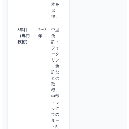
本を
習
得。
3年目
2〜3
中型
（専門
年
免
技術）
許・
フォ
ーク
リフ
ト免
許な
どの
取
得、
中型
トラ
ック
での
ルー
ト配