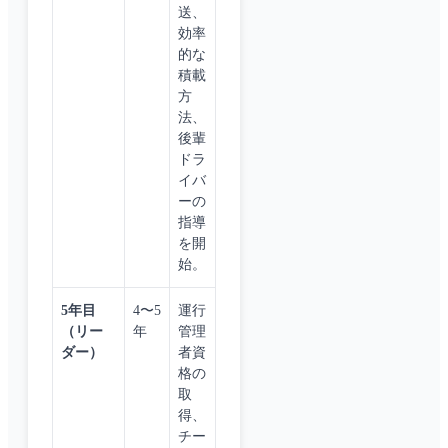
送、
効率
的な
積載
方
法、
後輩
ドラ
イバ
ーの
指導
を開
始。
5年目
4〜5
運行
（リー
年
管理
ダー）
者資
格の
取
得、
チー