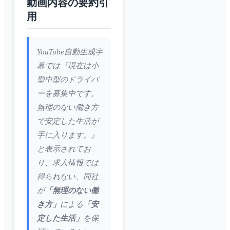
動画内容の要約引
用
YouTube自動生成字
幕では『現在は小
型中型のドライバ
ーを募集中です。
無理のない働き方
で安定した生活が
手に入ります。』
と表示されてお
り、求人情報では
得られない、同社
が
「無理のない働
き方」
による
「安
定した生活」
を保