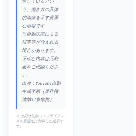
証しているとい
う、働き方の具体
的価値を示す貴重
な情報です。
※自動認識による
誤字等が含まれる
場合があります。
正確な内容は元動
画をご確認くださ
い。
出典：YouTube自動
生成字幕（著作権
法第32条準拠）
※ 上記は法的コンプライアン
スを最優先に判断した結果で
す。