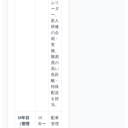
ムリ
ーダ
ー、
新人
研修
の企
画・
実
施、
難易
度の
高い
長距
離・
特殊
配送
を担
当。
10年目
10
配車
（管理
年〜
管理