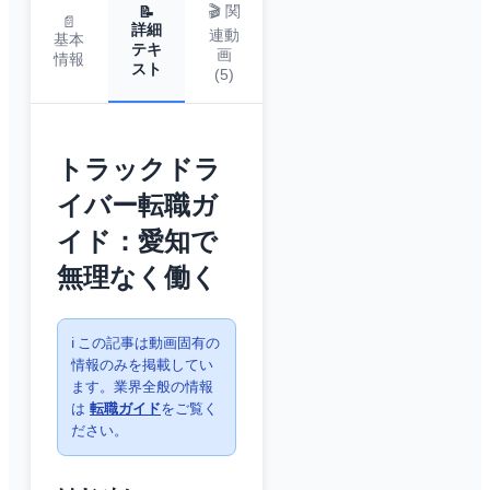
🎬 関
📝
📄
詳細
連動
基本
テキ
画
情報
スト
(
5
)
トラックドラ
イバー転職ガ
イド：愛知で
無理なく働く
ℹ️ この記事は動画固有の
情報のみを掲載してい
ます。業界全般の情報
は
転職ガイド
をご覧く
ださい。