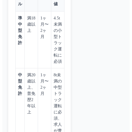
ル
値
準
満18
1ヶ
4.5t
中
歳以
月〜
未満
型
上
2ヶ
の小
免
月
型ト
許
ラッ
ク運
転に
必須
中
満20
1ヶ
8t未
型
歳以
月〜
満の
免
上、
2ヶ
中型
許
普免
月
トラ
歴2
ック
年以
運転
上
に必
須、
求人
が豊