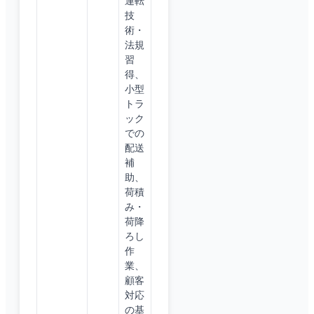
運転
技
術・
法規
習
得、
小型
トラ
ック
での
配送
補
助、
荷積
み・
荷降
ろし
作
業、
顧客
対応
の基