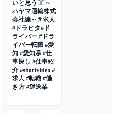
いと思う👍🏻～
ハヤマ運輸株式
会社編～＃求人
#ドラピタ#ド
ライバー #ドラ
イバー転職 #愛
知 #愛知県 #仕
事探し #仕事紹
介 #shortvideo #
求人 #転職 #働
き方 #運送業
-