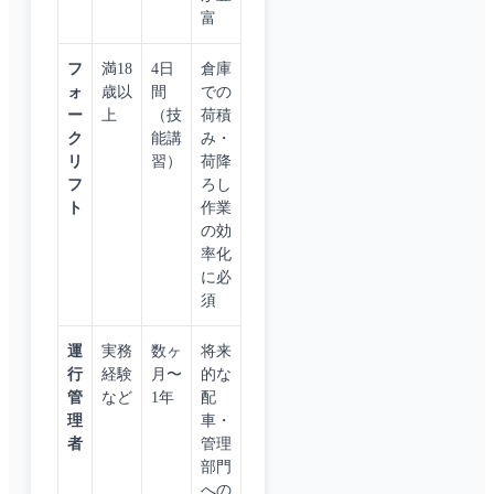
富
フ
満18
4日
倉庫
ォ
歳以
間
での
ー
上
（技
荷積
ク
能講
み・
リ
習）
荷降
フ
ろし
ト
作業
の効
率化
に必
須
運
実務
数ヶ
将来
行
経験
月〜
的な
管
など
1年
配
理
車・
者
管理
部門
への