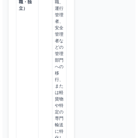
職・独
職、
立）
運行
管理
者、
安全
管理
者な
どの
管理
部門
への
移
行、
また
は軽
貨物
や特
定の
専門
輸送
に特
化し