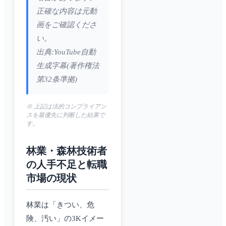
正確な内容は元動
画をご確認くださ
い。
出典:YouTube自動
生成字幕(著作権法
第32条準拠)
※ 上記は法的コンプライアン
スを最優先に判断した結果で
す。
林業・森林技術者
の人手不足と転職
市場の現状
林業は「きつい、危
険、汚い」の3Kイメー