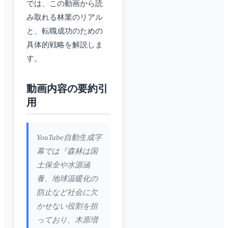
では、この動画から読
み取れる林業のリアル
と、転職成功のための
具体的戦略を解説しま
す。
動画内容の要約引
用
YouTube自動生成字
幕では『森林は国
土保全や水源涵
養、地球温暖化の
防止など社会に欠
かせない役割を担
っており、木原増