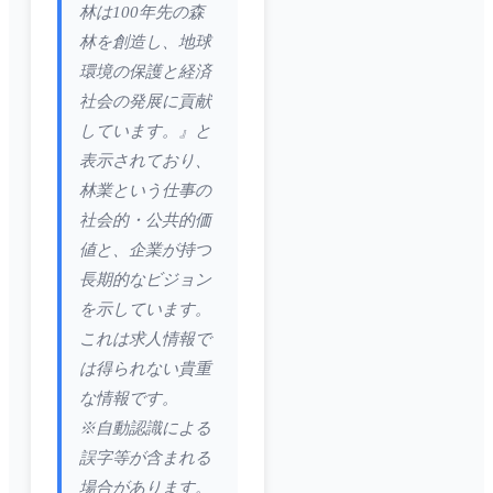
林は100年先の森
林を創造し、地球
環境の保護と経済
社会の発展に貢献
しています。』と
表示されており、
林業という仕事の
社会的・公共的価
値と、企業が持つ
長期的なビジョン
を示しています。
これは求人情報で
は得られない貴重
な情報です。
※自動認識による
誤字等が含まれる
場合があります。