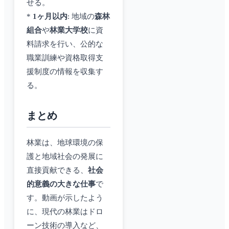
せる。
*
1ヶ月以内
: 地域の
森林
組合
や
林業大学校
に資
料請求を行い、公的な
職業訓練や資格取得支
援制度の情報を収集す
る。
まとめ
林業は、地球環境の保
護と地域社会の発展に
直接貢献できる、
社会
的意義の大きな仕事
で
す。動画が示したよう
に、現代の林業はドロ
ーン技術の導入など、