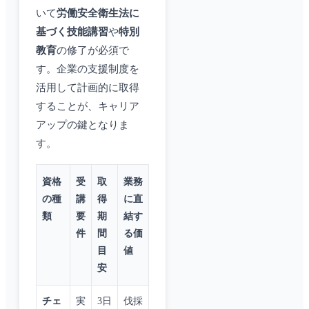
いて
労働安全衛生法に
基づく技能講習
や
特別
教育
の修了が必須で
す。企業の支援制度を
活用して計画的に取得
することが、キャリア
アップの鍵となりま
す。
資格
受
取
業務
の種
講
得
に直
類
要
期
結す
件
間
る価
目
値
安
チェ
実
3日
伐採