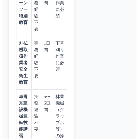
ーン
務
間
作業
ソー
経
に必
特別
験
須
教育
不
要
刈払
実
1日
下草
機取
務
間
刈り
扱作
経
作業
業者
験
に必
安全
不
須
衛生
要
教育
車両
実
5〜
林業
系建
務
6日
機械
設機
経
間
（グ
械運
験
ラッ
転技
不
プル
能講
要
等）
習
の操