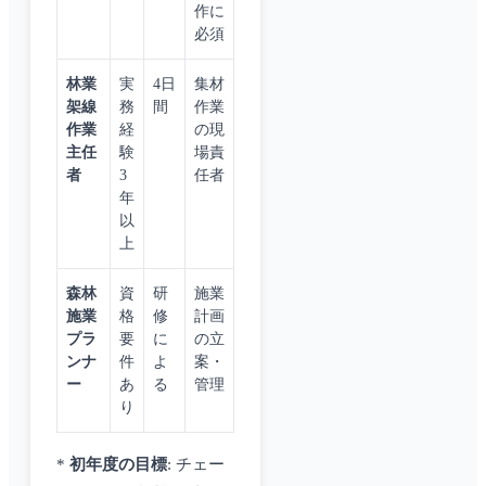
作に
必須
林業
実
4日
集材
架線
務
間
作業
作業
経
の現
主任
験
場責
者
3
任者
年
以
上
森林
資
研
施業
施業
格
修
計画
プラ
要
に
の立
ンナ
件
よ
案・
ー
あ
る
管理
り
*
初年度の目標
: チェー