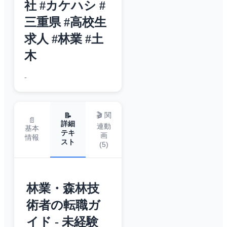
社 #カケハシ #
三重県 #高校生
求人 #林業 #土
木
-
🎬 関
📝
📄
詳細
連動
基本
テキ
画
情報
スト
(
5
)
林業・森林技
術者の転職ガ
イド - 未経験