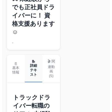
でも正社員ドラ
イバーに！ 資
格支援あります
☺️
-
🎬 関
📝
📄
詳細
連動
基本
テキ
画
情報
スト
(
5
)
トラックドラ
イバー転職の