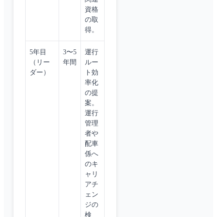
資格
の取
得。
5年目
3〜5
運行
（リー
年間
ルー
ダー）
ト効
率化
の提
案。
運行
管理
者や
配車
係へ
のキ
ャリ
アチ
ェン
ジの
検