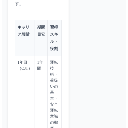
す。
キャリ
期間
習得
ア段階
目安
スキ
ル・
役割
1年目
1年
運転
（OJT）
間
技
術・
荷扱
いの
基
本・
安全
運転
意識
の徹