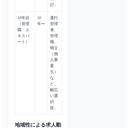
討。
10年目
10
運行
（管理
年〜
管理
職・エ
者、
キスパ
管理
ート）
職、
独立
（個
人事
業
主）
な
ど、
幅広
い選
択
肢。
地域性による求人動