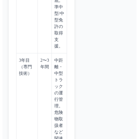
底。
準中
型/中
型免
許の
取得
支
援。
3年目
2〜3
中距
（専門
年間
離・
技術）
中型
トラ
ック
の運
行管
理。
危険
物取
扱者
など
関連