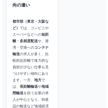
向の違い
都市部（東京・大阪な
ど）
では、コンビニや
スーパーなどへの
短距
離・多頻度配送
や、港
湾・空港への
コンテナ
輸送
の求人が多く、比
較的近距離で体力的な
負担が少ない仕事も見
つけやすい傾向にあり
ます。一方、
地方
で
は、
長距離輸送
や
地域
間輸送
を担う企業の求
人が中心となり、特産
品の輸送など地域経済