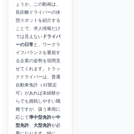
ょうか。この動画は、
長距離ドライバーの休
憩スポットを紹介する
ことで、求人情報だけ
では見えない
ドライバ
ーの日常
と、ワークラ
イフバランスを重視す
る企業の姿勢を垣間見
せてくれます。トラッ
クドライバーは、普通
自動車免許（AT限定
可）があれば未経験か
らでも挑戦しやすい職
種ですが、扱う車両に
応じて
準中型免許
や
中
型免許
、
大型免許
が必
要になります。特に、