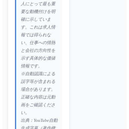
人にとって最も重
要な動機付けを明
確に示していま
す。これは求人情
報では得られな
い、仕事への情熱
と会社の方向性を
示す具体的な価値
情報です。
※自動認識による
誤字等が含まれる
場合があります。
正確な内容は元動
画をご確認くださ
い。
出典：YouTube自動
生成字幕（著作権