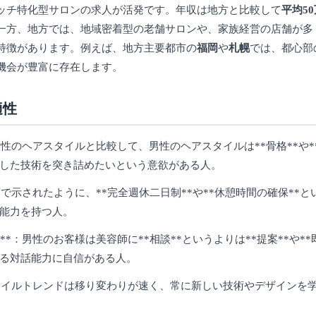
ッチ特化型サロンの求人が活発です。年収は地方と比較して
平均5
一方、地方では、地域密着型の老舗サロンや、家族経営の店舗が多
特徴があります。例えば、地方主要都市の
福岡
や
札幌
では、都心部
機会が豊富に存在します。
適性
性のヘアスタイルと比較して、男性のヘアスタイルは**骨格**や**
した技術を突き詰めたいという意欲がある人。
で示されたように、**完全週休二日制**や**休憩時間の確保**
能力を持つ人。
*：男性のお客様は美容師に**相談**というよりは**提案**や*
る対話能力に自信がある人。
スタイルトレンドは移り変わりが速く、常に新しい技術やデザインを