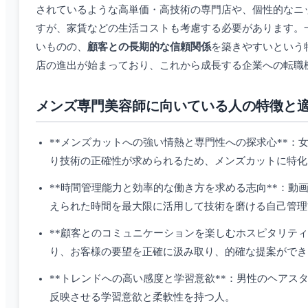
されているような高単価・高技術の専門店や、個性的なニ
すが、家賃などの生活コストも考慮する必要があります。
いものの、
顧客との長期的な信頼関係
を築きやすいという
店の進出が始まっており、これから成長する企業への転職
メンズ専門美容師に向いている人の特徴と
**メンズカットへの強い情熱と専門性への探求心**：女
り技術の正確性が求められるため、メンズカットに特化
**時間管理能力と効率的な働き方を求める志向**：動画
えられた時間を最大限に活用して技術を磨ける自己管理
**顧客とのコミュニケーションを楽しむホスピタリティ*
り、お客様の要望を正確に汲み取り、的確な提案ができ
**トレンドへの高い感度と学習意欲**：男性のヘア
反映させる学習意欲と柔軟性を持つ人。