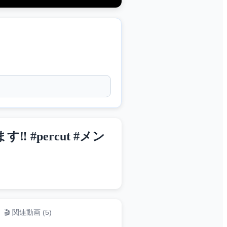
percut #メン
🎬 関連動画 (
5
)