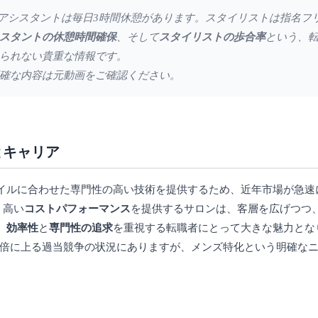
2日制、アシスタントは毎日3時間休憩があります。スタイリストは指名フ
スタントの休憩時間確保
、そして
スタイリストの歩合率
という、
られない貴重な情報です。
確な内容は元動画をご確認ください。
とキャリア
イルに合わせた専門性の高い技術を提供するため、近年市場が急速
う高い
コストパフォーマンス
を提供するサロンは、客層を広げつつ
、
効率性
と
専門性の追求
を重視する転職者にとって大きな魅力とな
数倍に上る過当競争の状況にありますが、メンズ特化という明確な