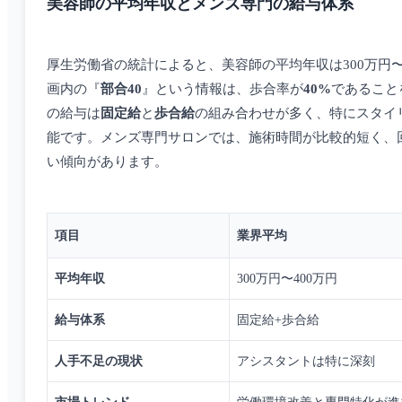
美容師の平均年収とメンズ専門の給与体系
厚生労働省の統計によると、美容師の平均年収は300万円
画内の『
部合40
』という情報は、歩合率が
40%
であること
の給与は
固定給
と
歩合給
の組み合わせが多く、特にスタイ
能です。メンズ専門サロンでは、施術時間が比較的短く、
い傾向があります。
項目
業界平均
平均年収
300万円〜400万円
給与体系
固定給+歩合給
人手不足の現状
アシスタントは特に深刻