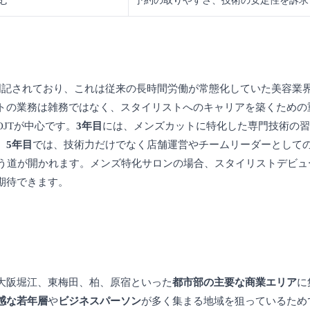
む
予約の取りやすさ、技術の安定性を訴求
明記されており、これは従来の長時間労働が常態化していた美容業
トの業務は雑務ではなく、スタイリストへのキャリアを築くための
JTが中心です。
3年目
には、メンズカットに特化した専門技術の習
。
5年目
では、技術力だけでなく店舗運営やチームリーダーとして
う道が開かれます。メンズ特化サロンの場合、スタイリストデビュ
期待できます。
大阪堀江、東梅田、柏、原宿といった
都市部の主要な商業エリア
に
感な若年層
や
ビジネスパーソン
が多く集まる地域を狙っているため