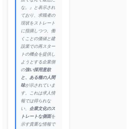
な。』と表示され
ており、求職者の
現状をストレート
に指摘しつつ、働
くことの価値と建
設業での再スター
トの機会を提供し
ようとする企業側
の
強い採用意欲
と、ある種の人間
味
が示されていま
す。これは求人情
報では得られな
い、
企業文化のス
トレートな側面
を
示す貴重な情報で