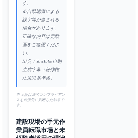
す。
※自動認識による
誤字等が含まれる
場合があります。
正確な内容は元動
画をご確認くださ
い。
出典：YouTube自動
生成字幕（著作権
法第32条準拠）
※ 上記は法的コンプライアン
スを最優先に判断した結果で
す。
建設現場の手元作
業員転職市場と未