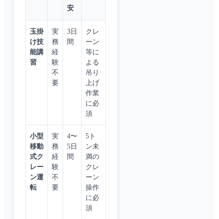
安
玉掛
実
3日
クレ
け技
務
間
ーン
能講
経
等に
習
験
よる
不
吊り
要
上げ
作業
に必
須
小型
実
4〜
5ト
移動
務
5日
ン未
式ク
経
間
満の
レー
験
クレ
ン運
不
ーン
転
要
操作
に必
須