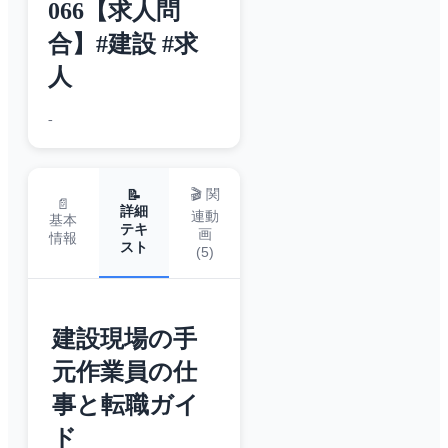
066【求人問
合】#建設 #求
人
-
🎬 関
📝
📄
詳細
連動
基本
テキ
画
情報
スト
(
5
)
建設現場の手
元作業員の仕
事と転職ガイ
ド