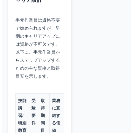
ャリア設計
手元作業員は資格不要
で始められますが、早
期のキャリアアップに
は資格が不可欠です。
以下に、手元作業員か
らステップアップする
ための主な資格と取得
目安を示します。
技能
受
取
業務
講
験
得
に直
習/
要
期
結す
特別
件
間
る価
教育
目
値