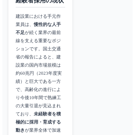
経験者採用の現状
建設業における手元作
業員は、
慢性的な人手
不足
が続く業界の最前
線を支える重要なポジ
ションです。国土交通
省の報告によると、建
設業の国内市場規模は
約60兆円（2023年度実
績）と巨大である一方
で、高齢化の進行によ
り今後10年間で熟練工
の大量引退が見込まれ
ており、
未経験者を積
極的に採用・育成する
動き
が業界全体で加速