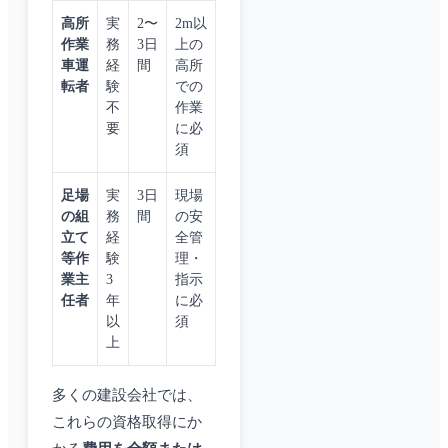
高所
実
2〜
2m以
作業
務
3日
上の
車運
経
間
高所
転者
験
での
不
作業
要
に必
須
足場
実
3日
現場
の組
務
間
の安
立て
経
全管
等作
験
理・
業主
3
指示
任者
年
に必
以
須
上
多くの建設会社では、
これらの資格取得にか