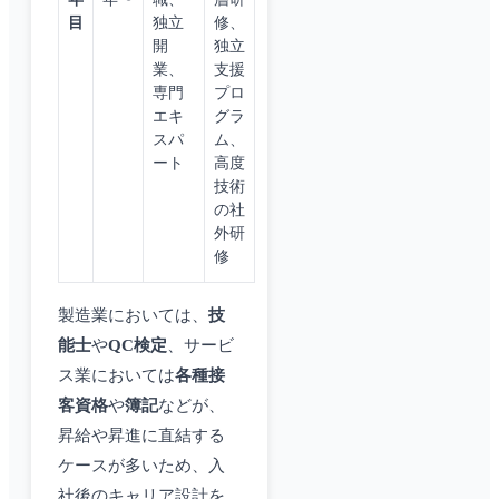
目
独立
修、
開
独立
業、
支援
専門
プロ
エキ
グラ
スパ
ム、
ート
高度
技術
の社
外研
修
製造業においては、
技
能士
や
QC検定
、サービ
ス業においては
各種接
客資格
や
簿記
などが、
昇給や昇進に直結する
ケースが多いため、入
社後のキャリア設計を