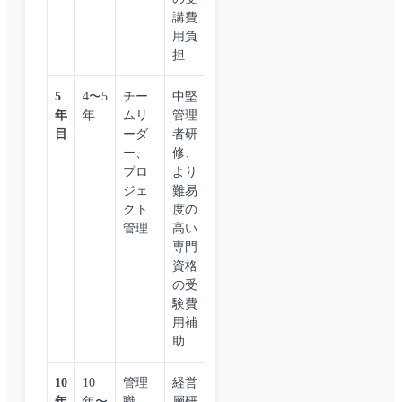
講費
用負
担
5
4〜5
チー
中堅
年
年
ムリ
管理
目
ーダ
者研
ー、
修、
プロ
より
ジェ
難易
クト
度の
管理
高い
専門
資格
の受
験費
用補
助
10
10
管理
経営
年
年〜
職、
層研