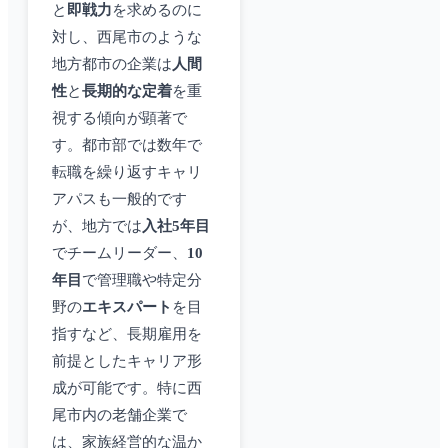
と
即戦力
を求めるのに
対し、西尾市のような
地方都市の企業は
人間
性
と
長期的な定着
を重
視する傾向が顕著で
す。都市部では数年で
転職を繰り返すキャリ
アパスも一般的です
が、地方では
入社5年目
でチームリーダー、
10
年目
で管理職や特定分
野の
エキスパート
を目
指すなど、長期雇用を
前提としたキャリア形
成が可能です。特に西
尾市内の老舗企業で
は、家族経営的な温か