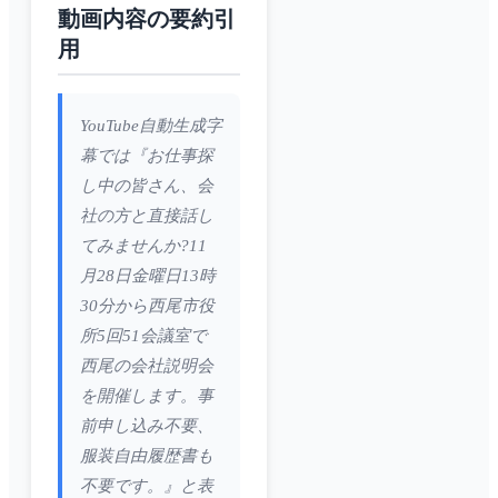
動画内容の要約引
用
YouTube自動生成字
幕では『お仕事探
し中の皆さん、会
社の方と直接話し
てみませんか?11
月28日金曜日13時
30分から西尾市役
所5回51会議室で
西尾の会社説明会
を開催します。事
前申し込み不要、
服装自由履歴書も
不要です。』と表