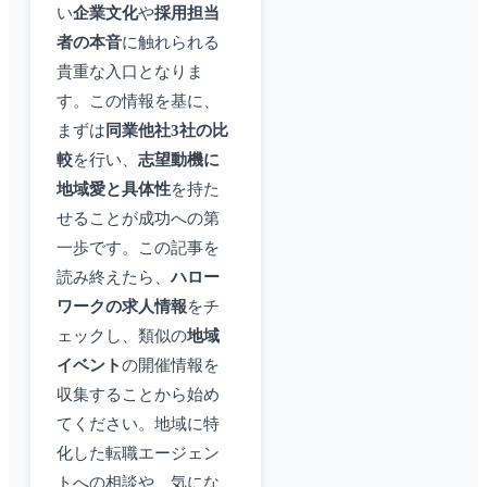
い
企業文化
や
採用担当
者の本音
に触れられる
貴重な入口となりま
す。この情報を基に、
まずは
同業他社3社の比
較
を行い、
志望動機に
地域愛と具体性
を持た
せることが成功への第
一歩です。この記事を
読み終えたら、
ハロー
ワークの求人情報
をチ
ェックし、類似の
地域
イベント
の開催情報を
収集することから始め
てください。地域に特
化した転職エージェン
トへの相談や、気にな