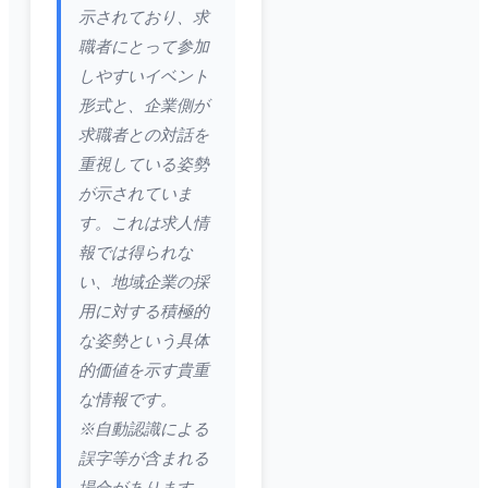
示されており、求
職者にとって参加
しやすいイベント
形式と、企業側が
求職者との対話を
重視している姿勢
が示されていま
す。これは求人情
報では得られな
い、地域企業の採
用に対する積極的
な姿勢という具体
的価値を示す貴重
な情報です。
※自動認識による
誤字等が含まれる