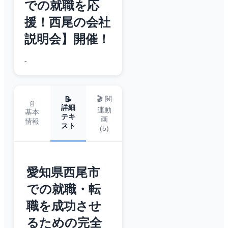
での就職を応
援！西尾の会社
説明会】開催！
-
🎬 関
📝
📄
詳細
連動
基本
テキ
画
情報
スト
(
5
)
愛知県西尾市
での就職・転
職を成功させ
るための完全