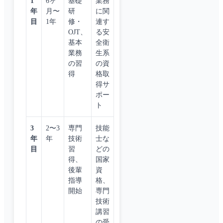
1
6ヶ
基礎
業務
年
月〜
研
に関
目
1年
修・
連す
OJT、
る安
基本
全衛
業務
生系
の習
の資
得
格取
得サ
ポー
ト
3
2〜3
専門
技能
年
年
技術
士な
目
習
どの
得、
国家
後輩
資
指導
格、
開始
専門
技術
講習
の受