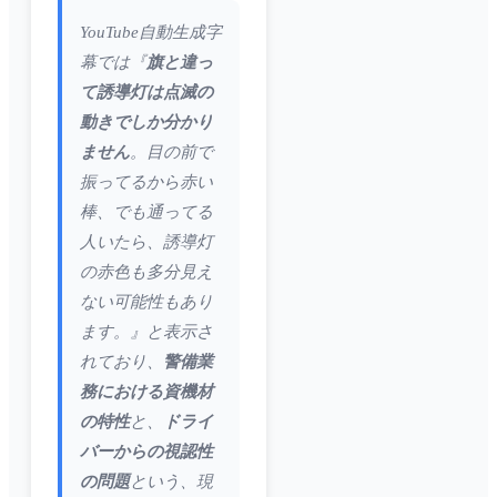
YouTube自動生成字
幕では『
旗と違っ
て誘導灯は点滅の
動きでしか分かり
ません
。目の前で
振ってるから赤い
棒、でも通ってる
人いたら、誘導灯
の赤色も多分見え
ない可能性もあり
ます。』と表示さ
れており、
警備業
務における資機材
の特性
と、
ドライ
バーからの視認性
の問題
という、現