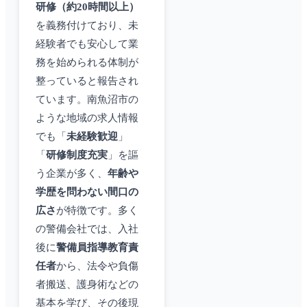
研修（約20時間以上）
を義務付けており、未
経験者でも安心して業
務を始められる体制が
整っていると報告され
ています。南魚沼市の
ような地域の求人情報
でも「
未経験歓迎
」
「
研修制度充実
」を謳
う企業が多く、
年齢や
学歴を問わない間口の
広さ
が特徴です。多く
の警備会社では、入社
後に
警備員指導教育責
任者
から、法令や負傷
者搬送、護身術などの
基本を学び、その後現