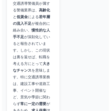
交通誘導警備員が属す
る警備業界は、
高齢化
と
低賃金
による
若年層
の流入不足
が複合的に
絡み合い、
慢性的な人
手不足
が深刻化してい
ると報告されていま
す。しかし、この現状
は裏を返せば、転職を
考える方にとって
大き
なチャンス
を意味しま
す。特に交通誘導業務
は、建設工事や道路工
事、イベント開催な
ど、景気や季節に関わ
らず
常に一定の需要
が
あるため、
求人倍率は