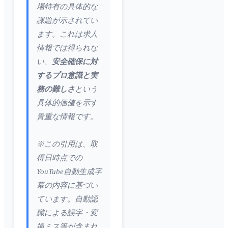
場特有の具体的な
課題が示されてい
ます。これは求人
情報では得られな
い、
安全確保に対
するプロ意識と実
務の難しさ
という
具体的価値を示す
貴重な情報です。
※この引用は、取
得日時点での
YouTube自動生成字
幕の内容に基づい
ています。自動認
識による誤字・変
換ミス等が含まれ