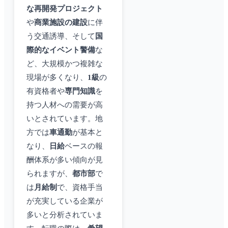
な再開発プロジェクト
や
商業施設の建設
に伴
う交通誘導、そして
国
際的なイベント警備
な
ど、大規模かつ複雑な
現場が多くなり、
1級
の
有資格者や
専門知識
を
持つ人材への需要が高
いとされています。地
方では
車通勤
が基本と
なり、
日給
ベースの報
酬体系が多い傾向が見
られますが、
都市部
で
は
月給制
で、資格手当
が充実している企業が
多いと分析されていま