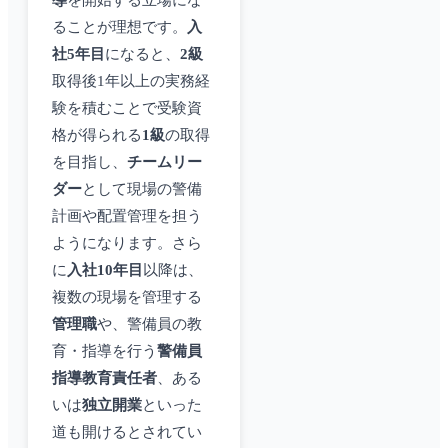
導
を開始する立場にな
ることが理想です。
入
社5年目
になると、
2級
取得後1年以上の実務経
験を積むことで受験資
格が得られる
1級
の取得
を目指し、
チームリー
ダー
として現場の警備
計画や配置管理を担う
ようになります。さら
に
入社10年目
以降は、
複数の現場を管理する
管理職
や、警備員の教
育・指導を行う
警備員
指導教育責任者
、ある
いは
独立開業
といった
道も開けるとされてい