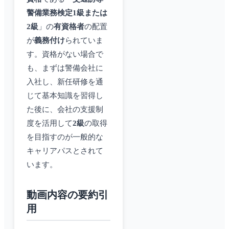
警備業務検定1級または
2級
」の
有資格者
の配置
が
義務付け
られていま
す。資格がない場合で
も、まずは警備会社に
入社し、新任研修を通
じて基本知識を習得し
た後に、会社の支援制
度を活用して
2級
の取得
を目指すのが一般的な
キャリアパスとされて
います。
動画内容の要約引
用