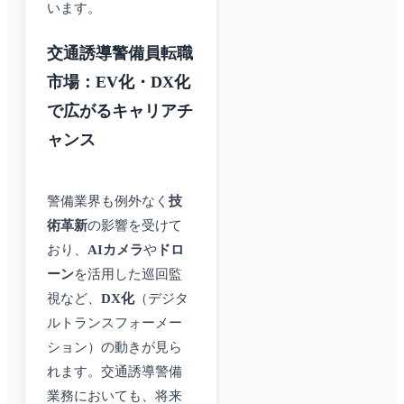
います。
交通誘導警備員転職
市場：EV化・DX化
で広がるキャリアチ
ャンス
警備業界も例外なく
技
術革新
の影響を受けて
おり、
AIカメラ
や
ドロ
ーン
を活用した巡回監
視など、
DX化
（デジタ
ルトランスフォーメー
ション）の動きが見ら
れます。交通誘導警備
業務においても、将来