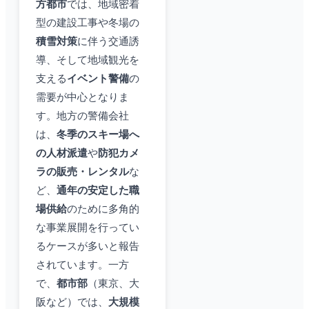
方都市
では、地域密着
型の建設工事や冬場の
積雪対策
に伴う交通誘
導、そして地域観光を
支える
イベント警備
の
需要が中心となりま
す。地方の警備会社
は、
冬季のスキー場へ
の人材派遣
や
防犯カメ
ラの販売・レンタル
な
ど、
通年の安定した職
場供給
のために多角的
な事業展開を行ってい
るケースが多いと報告
されています。一方
で、
都市部
（東京、大
阪など）では、
大規模