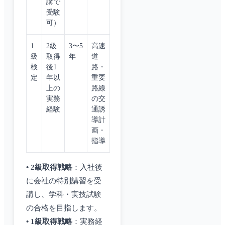
講で
受験
可）
1
2級
3〜5
高速
級
取得
年
道
検
後1
路・
定
年以
重要
上の
路線
実務
の交
経験
通誘
導計
画・
指導
• 2級取得戦略
：入社後
に会社の特別講習を受
講し、学科・実技試験
の合格を目指します。
• 1級取得戦略
：実務経