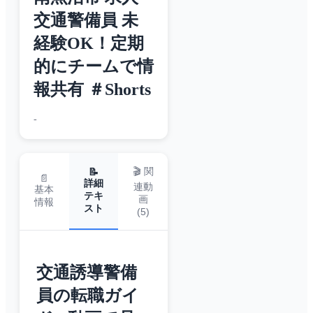
交通警備員 未
経験OK！定期
的にチームで情
報共有 ＃Shorts
-
🎬 関
📝
📄
詳細
連動
基本
テキ
画
情報
スト
(
5
)
交通誘導警備
員の転職ガイ