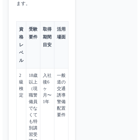
ます。
資
受験
取得
活用
格
要件
期間
場面
レ
目安
ベ
ル
2
18歳
入社
一般
級
以上
後6
道の
検
（現
ヶ
交通
定
職警
月〜
誘導
備員
1年
警備
でな
配置
くて
要件
も特
別講
習受