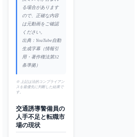
る場合があります
ので、正確な内容
は元動画をご確認
ください。
出典：YouTube自動
生成字幕（情報引
用・著作権法第32
条準拠）
※ 上記は法的コンプライアン
スを最優先に判断した結果で
す。
交通誘導警備員の
人手不足と転職市
場の現状