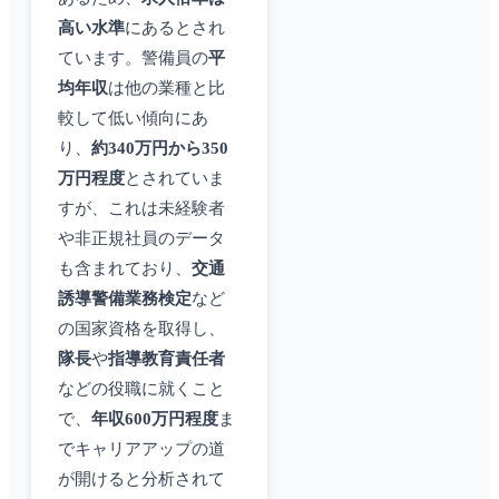
高い水準
にあるとされ
ています。警備員の
平
均年収
は他の業種と比
較して低い傾向にあ
り、
約340万円から350
万円程度
とされていま
すが、これは未経験者
や非正規社員のデータ
も含まれており、
交通
誘導警備業務検定
など
の国家資格を取得し、
隊長
や
指導教育責任者
などの役職に就くこと
で、
年収600万円程度
ま
でキャリアアップの道
が開けると分析されて