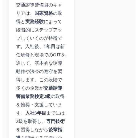
交通誘導警備員のキャ
リアは、
国家資格
の取
得と
実務経験
によって
段階的にステップアッ
プしていくのが特徴で
す。入社後、
1年目
は新
任研修と現場でのOJTを
通じて、基本的な誘導
動作や法令の遵守を習
得します。この段階で
多くの企業が
交通誘導
警備業務検定2級
の取得
を推奨・支援していま
す。
入社3年目
までには
2級を取得し、
専門技術
を習得しながら
後輩指