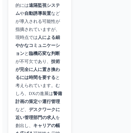
的には
遠隔監視システ
ム
や
自動誘導装置
など
が導入される可能性が
指摘されていますが、
現時点では
人による細
やかなコミュニケーシ
ョン
と
臨機応変な判断
が不可欠であり、
技術
が完全に人に置き換わ
るには時間を要する
と
考えられています。む
しろ、DXの進展は
警備
計画の策定
や
運行管理
など、
デスクワークに
近い管理部門の求人
を
創出し、
キャリアの幅