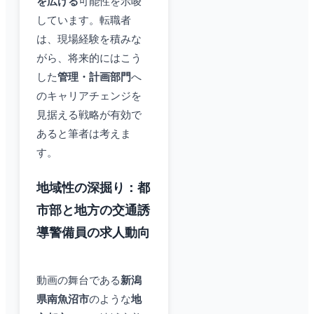
を広げる
可能性を示唆
しています。転職者
は、現場経験を積みな
がら、将来的にはこう
した
管理・計画部門
へ
のキャリアチェンジを
見据える戦略が有効で
あると筆者は考えま
す。
地域性の深掘り：都
市部と地方の交通誘
導警備員の求人動向
動画の舞台である
新潟
県南魚沼市
のような
地