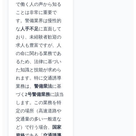
で働く人の声から知る
ことは非常に重要で
す。警備業界は慢性的
な
人手不足
に直面して
おり、未経験者歓迎の
求人も豊富ですが、人
の命に関わる業務であ
るため、法律に基づい
た知識と技能が求めら
れます。特に交通誘導
業務は、
警備業法
に基
づく
2号警備業務
に該当
します。この業務を特
定の場所（高速道路や
交通量の多い一般道な
ど）で行う場合、
国家
資格
である「
交通誘導