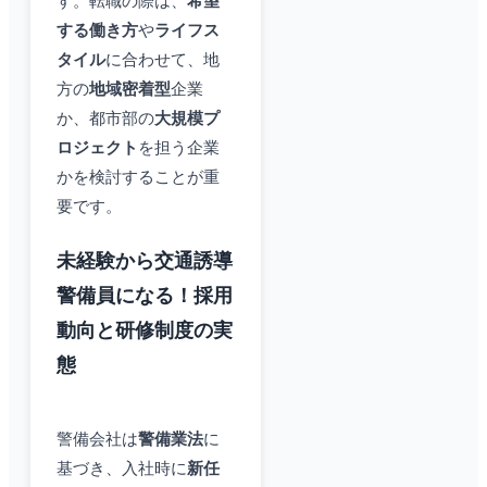
す。転職の際は、
希望
する働き方
や
ライフス
タイル
に合わせて、地
方の
地域密着型
企業
か、都市部の
大規模プ
ロジェクト
を担う企業
かを検討することが重
要です。
未経験から交通誘導
警備員になる！採用
動向と研修制度の実
態
警備会社は
警備業法
に
基づき、入社時に
新任