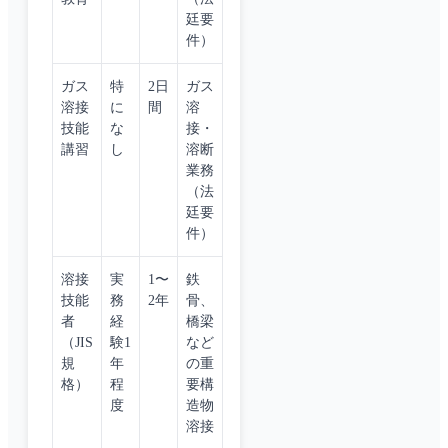
廷要
件）
ガス
特
2日
ガス
溶接
に
間
溶
技能
な
接・
講習
し
溶断
業務
（法
廷要
件）
溶接
実
1〜
鉄
技能
務
2年
骨、
者
経
橋梁
（JIS
験1
など
規
年
の重
格）
程
要構
度
造物
溶接