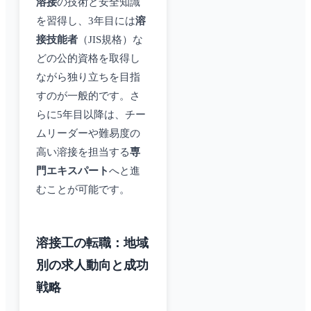
溶接
の技術と安全知識
を習得し、3年目には
溶
接技能者
（JIS規格）な
どの公的資格を取得し
ながら独り立ちを目指
すのが一般的です。さ
らに5年目以降は、チー
ムリーダーや難易度の
高い溶接を担当する
専
門エキスパート
へと進
むことが可能です。
溶接工の転職：地域
別の求人動向と成功
戦略