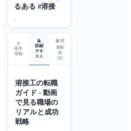
るある #溶接
-
🎬 関
📝
📄
詳細
連動
基本
テキ
画
情報
スト
(
5
)
溶接工の転職
ガイド - 動画
で見る職場の
リアルと成功
戦略