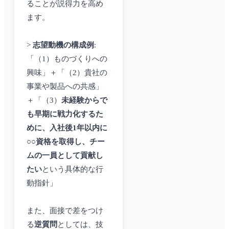
ることが説得力を高め
ます。
>
志望動機の構成例
:
「（1）ものづくりへの
興味」＋「（2）貴社の
事業や製品への共感」
＋「（3）
未経験からで
も早期に戦力化するた
めに、入社後1年以内に
○○資格を取得し、チー
ムの一員として貢献し
たい
という具体的な行
動指針」
また、面接で差をつけ
る
逆質問
としては、技