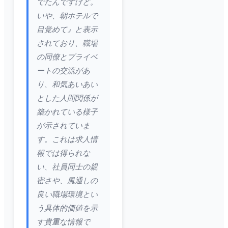
でたんですけど。
いや、朝ホテルで
目覚めて』と表示
されており、職場
の同僚とプライベ
ートの交流があ
り、和気あいあい
とした人間関係が
築かれている様子
が示されていま
す。これは求人情
報では得られな
い、社員同士の親
密さや、風通しの
良い職場環境とい
う具体的価値を示
す貴重な情報で