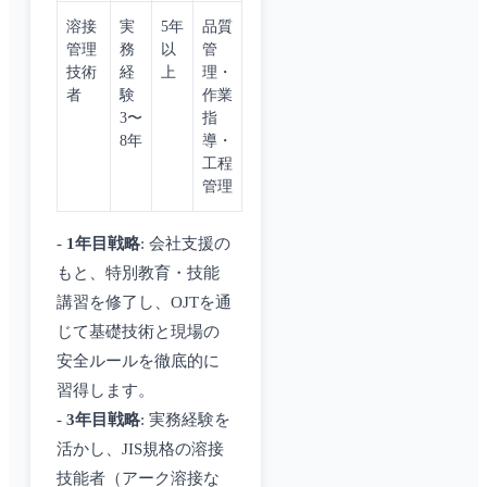
溶接
実
5年
品質
管理
務
以
管
技術
経
上
理・
者
験
作業
3〜
指
8年
導・
工程
管理
-
1年目戦略
: 会社支援の
もと、特別教育・技能
講習を修了し、OJTを通
じて基礎技術と現場の
安全ルールを徹底的に
習得します。
-
3年目戦略
: 実務経験を
活かし、JIS規格の溶接
技能者（アーク溶接な