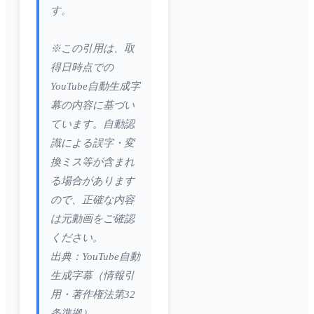
す。
※この引用は、取
得日時点での
YouTube自動生成字
幕の内容に基づい
ています。自動認
識による誤字・変
換ミス等が含まれ
る場合があります
ので、正確な内容
は元動画をご確認
ください。
出典：YouTube自動
生成字幕（情報引
用・著作権法第32
条準拠）