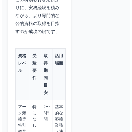
りに、実務経験を積み
ながら、より専門的な
公的資格の取得を目指
すのが成功の鍵です。
資格
受
取
活用
レベ
験
得
場面
ル
要
期
件
間
目
安
アー
特
2〜
基本
ク溶
に
3日
的な
接等
な
間
溶接
特別
し
業務
教育
（法