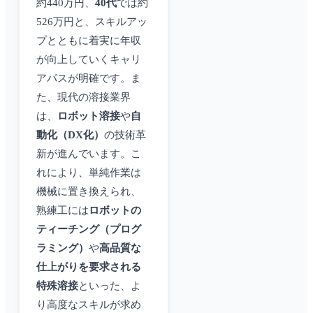
約440万円、
40代
では約
526万円と、スキルアッ
プとともに着実に年収
が向上していくキャリ
アパスが明確です。ま
た、現代の溶接業界
は、
ロボット溶接
や
自
動化（DX化）
の技術革
新が進んでいます。こ
れにより、単純作業は
機械に置き換えられ、
熟練工には
ロボットの
ティーチング（プログ
ラミング）
や
高品質な
仕上がりを要求される
特殊溶接
といった、よ
り高度なスキルが求め