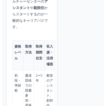
ルチャーセンターの
ア
シスタント
や
副担任
か
らスタートするのが一
般的なキャリアパスで
す。
資格
取得
取得
収入
レベ
方法
期間
源・
ル
目安
活用
場面
初
書道
2〜5
教室
段・
団体
年
のア
準師
での
シス
範
競書
タン
参
ト、
加・
副担
昇級
任