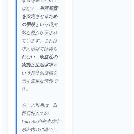
な富を築くためで
はなく、
生活基盤
を安定させるため
の手段
という現実
的な視点が示され
ています。これは
求人情報では得ら
れない、
収益性の
実態と生活水準
と
いう具体的価値を
示す貴重な情報で
す。
※この引用は、取
得日時点での
YouTube自動生成字
幕の内容に基づい