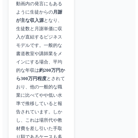
動画内の発言にもある
ように生徒からの
月謝
が主な収入源
となり、
生徒数と月謝単価に収
入が直結するビジネス
モデルです。一般的な
書道教室や講師業をメ
インにする場合、平均
的な年収は
約200万円か
ら300万円程度
とされて
おり、他の一般的な職
業に比べてやや低い水
準で推移していると報
告されています。しか
し、これは場所代や教
材費を差し引いた手取
り額であるケースも多