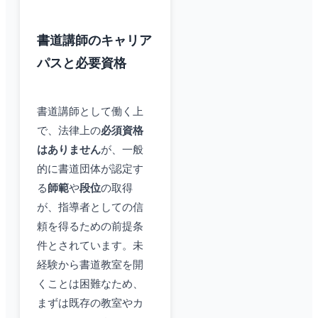
書道講師のキャリア
パスと必要資格
書道講師として働く上
で、法律上の
必須資格
はありません
が、一般
的に書道団体が認定す
る
師範
や
段位
の取得
が、指導者としての信
頼を得るための前提条
件とされています。未
経験から書道教室を開
くことは困難なため、
まずは既存の教室やカ