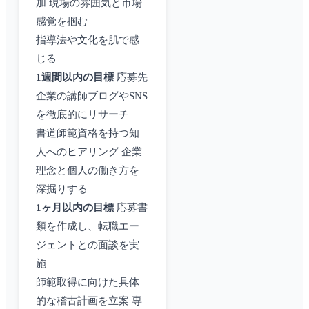
加 現場の雰囲気と市場
感覚を掴む
指導法や文化を肌で感
じる
1週間以内の目標
応募先
企業の講師ブログやSNS
を徹底的にリサーチ
書道師範資格を持つ知
人へのヒアリング 企業
理念と個人の働き方を
深掘りする
1ヶ月以内の目標
応募書
類を作成し、転職エー
ジェントとの面談を実
施
師範取得に向けた具体
的な稽古計画を立案 専