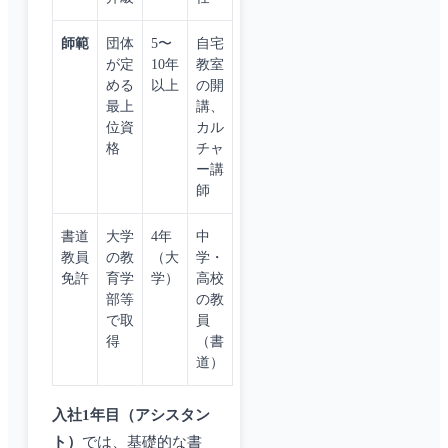
師範
団体
5〜
自宅
が定
10年
教室
める
以上
の開
最上
講、
位資
カル
格
チャ
ー講
師
書道
大学
4年
中
教員
の教
（大
学・
免許
育学
学）
高校
部等
の教
で取
員
得
（書
道）
入社1年目（アシスタン
ト）
では、基礎的な書