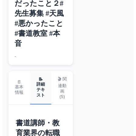
だったこと２#
先生募集 #天風
#悪かったこと
#書道教室 #本
音
-
🎬 関
📝
📄
詳細
連動
基本
テキ
画
情報
スト
(
5
)
書道講師・教
育業界の転職