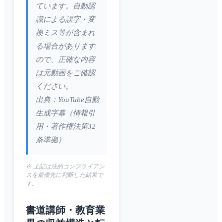
ています。自動認
識による誤字・変
換ミス等が含まれ
る場合があります
ので、正確な内容
は元動画をご確認
ください。
出典：YouTube自動
生成字幕（情報引
用・著作権法第32
条準拠）
※ 上記は法的コンプライアン
スを最優先に判断した結果で
す。
書道講師・教育業