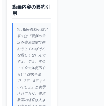
動画内容の要約引
用
YouTube自動生成字
幕では『最低の生
活を書道教室で賄
おうとすればそん
な難しくないんで
すよ。年金、年金
って今大体何円ぐ
らい? 国民年金
で、7万、8万ぐら
いでしょ』と表示
されており、書道
教室の経営は大き