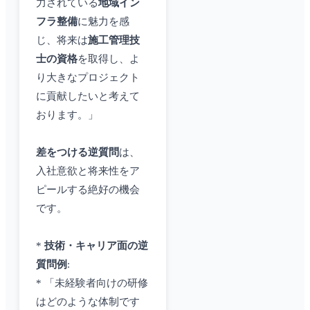
力されている
地域イン
フラ整備
に魅力を感
じ、将来は
施工管理技
士の資格
を取得し、よ
り大きなプロジェクト
に貢献したいと考えて
おります。」
差をつける逆質問
は、
入社意欲と将来性をア
ピールする絶好の機会
です。
*
技術・キャリア面の逆
質問例
:
* 「未経験者向けの研修
はどのような体制です