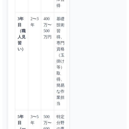
得
3年
2〜3
400
基礎
目
年
万〜
技術
（職
500
習
人見
万円
得、
習
専門
い）
資格
（玉
掛け
等）
取
得、
簡易
な作
業担
当
5年
3〜5
500
特定
目
年
万〜
分野
（一
600
の専