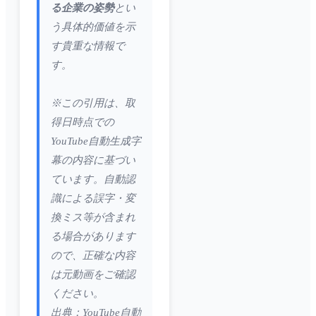
る企業の姿勢
とい
う具体的価値を示
す貴重な情報で
す。
※この引用は、取
得日時点での
YouTube自動生成字
幕の内容に基づい
ています。自動認
識による誤字・変
換ミス等が含まれ
る場合があります
ので、正確な内容
は元動画をご確認
ください。
出典：YouTube自動