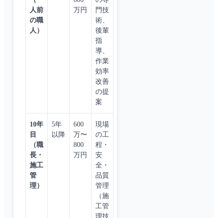
人前
万円
門技
の職
術、
人）
後輩
指
導、
作業
効率
改善
の提
案
10年
5年
600
現場
目
以降
万〜
の工
（職
800
程・
長・
万円
安
施工
全・
管
品質
理）
管理
（施
工管
理技