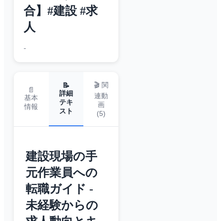
合】#建設 #求
人
-
🎬 関
📝
📄
詳細
連動
基本
テキ
画
情報
スト
(
5
)
建設現場の手
元作業員への
転職ガイド -
未経験からの