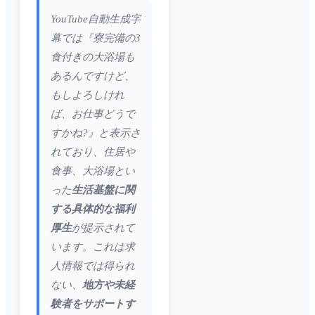
YouTube自動生成字
幕では『寮完備の3
食付きの大浴場も
あるんですけど、
もしよろしけれ
ば、お仕事どうで
すかね?』と表示さ
れており、住居や
食事、大浴場とい
った
生活基盤に関
する具体的な福利
厚生
が提示されて
います。これは求
人情報では得られ
ない、
地方や未経
験者をサポートす