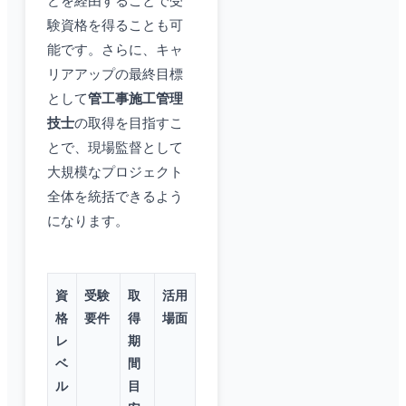
どを経由することで受
験資格を得ることも可
能です。さらに、キャ
リアアップの最終目標
として
管工事施工管理
技士
の取得を目指すこ
とで、現場監督として
大規模なプロジェクト
全体を統括できるよう
になります。
資
受験
取
活用
格
要件
得
場面
レ
期
ベ
間
ル
目