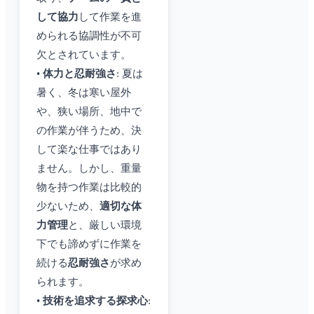
して協力
して作業を進
められる協調性が不可
欠とされています。
•
体力と忍耐強さ
: 夏は
暑く、冬は寒い屋外
や、狭い場所、地中で
の作業が伴うため、決
して楽な仕事ではあり
ません。しかし、重量
物を持つ作業は比較的
少ないため、
適切な体
力管理
と、厳しい環境
下でも諦めずに作業を
続ける
忍耐強さ
が求め
られます。
•
技術を追求する探求心
: