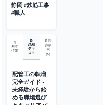
静岡 #鉄筋工事
#職人
-
🎬 関
📝
📄
詳細
連動
基本
テキ
画
情報
スト
(
5
)
配管工の転職
完全ガイド -
未経験から始
める職場選び