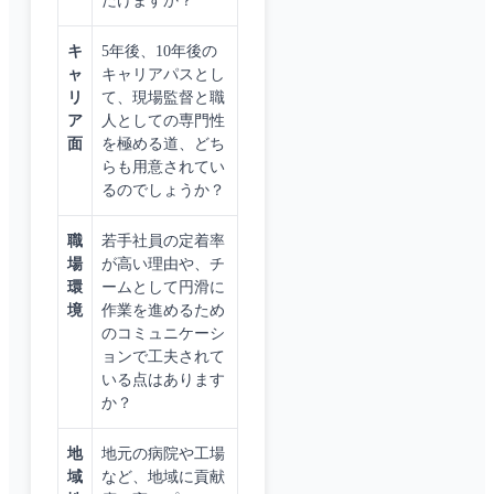
だけますか？
キ
5年後、10年後の
ャ
キャリアパスとし
リ
て、現場監督と職
ア
人としての専門性
面
を極める道、どち
らも用意されてい
るのでしょうか？
職
若手社員の定着率
場
が高い理由や、チ
環
ームとして円滑に
境
作業を進めるため
のコミュニケーシ
ョンで工夫されて
いる点はあります
か？
地
地元の病院や工場
域
など、地域に貢献