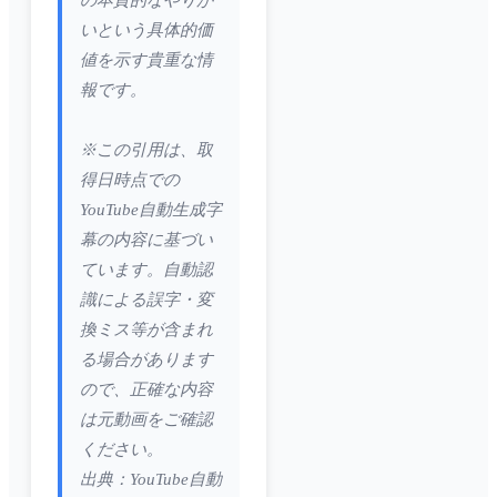
の本質的なやりが
いという具体的価
値を示す貴重な情
報です。
※この引用は、取
得日時点での
YouTube自動生成字
幕の内容に基づい
ています。自動認
識による誤字・変
換ミス等が含まれ
る場合があります
ので、正確な内容
は元動画をご確認
ください。
出典：YouTube自動