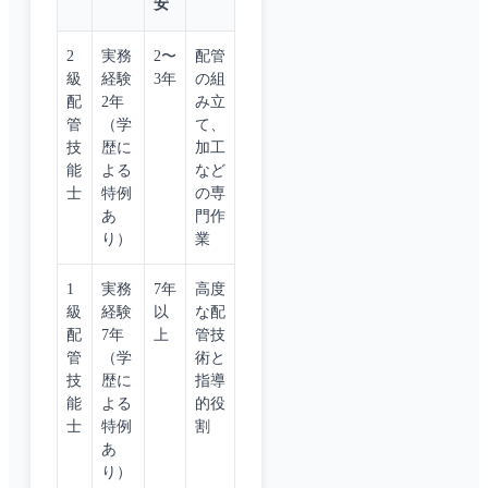
安
2
実務
2〜
配管
級
経験
3年
の組
配
2年
み立
管
（学
て、
技
歴に
加工
能
よる
など
士
特例
の専
あ
門作
り）
業
1
実務
7年
高度
級
経験
以
な配
配
7年
上
管技
管
（学
術と
技
歴に
指導
能
よる
的役
士
特例
割
あ
り）