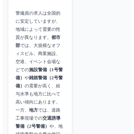
警備員の求人は全国的
に安定していますが、
地域によって需要の性
質が異なります。
都市
部
では、大規模なオフ
ィスビル、商業施設、
空港、イベント会場な
どでの
施設警備（1号警
備）
や
雑踏警備（2号警
備）
の需要が高く、給
与水準も地方に比べて
高い傾向にあります。
一方、
地方
では、道路
工事現場での
交通誘導
警備（2号警備）
や、地