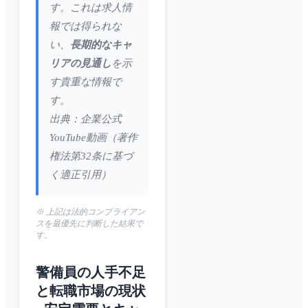
す。これは求人情
報では得られな
い、
長期的なキャ
リアの見通し
を示
す貴重な情報で
す。
出典：企業公式
YouTube動画（著作
権法第32条に基づ
く適正引用）
※ 上記は法的コンプライアン
スを最優先に判断した結果で
す。
警備員の人手不足
と転職市場の現状