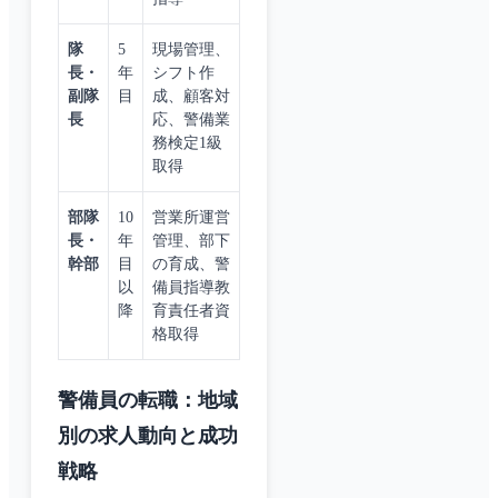
隊
5
現場管理、
長・
年
シフト作
副隊
目
成、顧客対
長
応、警備業
務検定1級
取得
部隊
10
営業所運営
長・
年
管理、部下
幹部
目
の育成、警
以
備員指導教
降
育責任者資
格取得
警備員の転職：地域
別の求人動向と成功
戦略