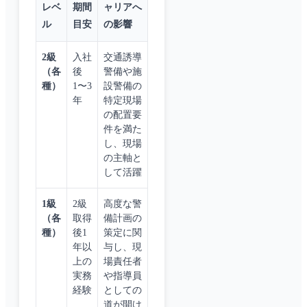
レベ
期間
ャリアへ
ル
目安
の影響
2級
入社
交通誘導
（各
後
警備や施
種）
1〜3
設警備の
年
特定現場
の配置要
件を満た
し、現場
の主軸と
して活躍
1級
2級
高度な警
（各
取得
備計画の
種）
後1
策定に関
年以
与し、現
上の
場責任者
実務
や指導員
経験
としての
道が開け