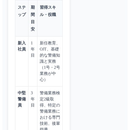
ステ
期
習得スキ
ップ
間
ル・役職
目
安
新入
1
新任教育、
社員
年
OJT、基礎
目
的な警備知
識と実務
（1号・2号
業務が中
心）
中堅
3
警備業務検
警備
年
定2級取
員
目
得、特定の
警備業務に
おける専門
技術、後輩
指導