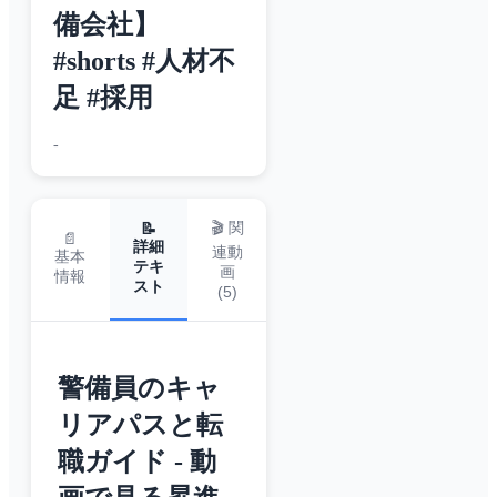
備会社】
#shorts #人材不
足 #採用
-
🎬 関
📝
📄
詳細
連動
基本
テキ
画
情報
スト
(
5
)
警備員のキャ
リアパスと転
職ガイド - 動