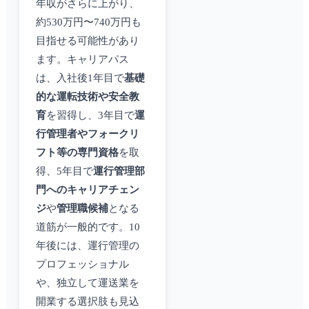
年収がさらに上がり、
約530万円〜740万円も
目指せる可能性があり
ます。キャリアパス
は、入社後1年目で
基礎
的な運転技術や安全教
育
を習得し、3年目で
運
行管理者やフォークリ
フト等の専門資格
を取
得、5年目で
運行管理部
門へのキャリアチェン
ジ
や
管理職候補
となる
道筋が一般的です。10
年後には、運行管理の
プロフェッショナル
や、独立して運送業を
開業する選択肢も見込