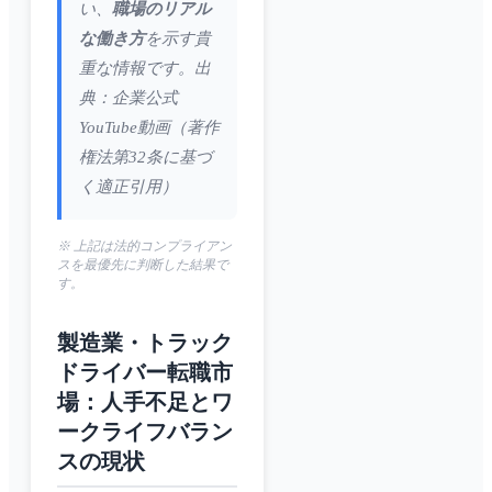
い、
職場のリアル
な働き方
を示す貴
重な情報です。出
典：企業公式
YouTube動画（著作
権法第32条に基づ
く適正引用）
※ 上記は法的コンプライアン
スを最優先に判断した結果で
す。
製造業・トラック
ドライバー転職市
場：人手不足とワ
ークライフバラン
スの現状