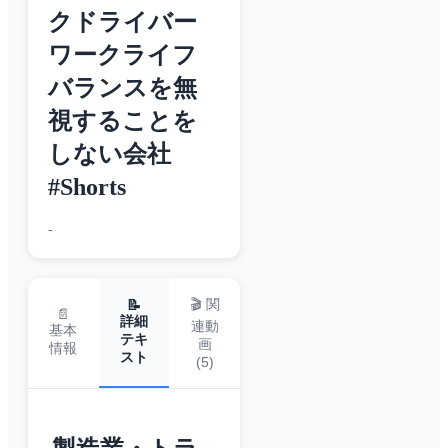
クドライバー
ワークライフ
バランスを無
視することを
しない会社
#Shorts
-
🎬 関
📝
📄
詳細
連動
基本
テキ
画
情報
スト
(
5
)