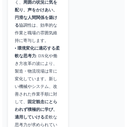
く、
周囲の状況に気を
配り、声をかけあい、
円滑な人間関係を築け
る
協調性は、効率的な
作業と職場の雰囲気維
持に寄与します。
•
環境変化に適応する柔
軟な思考力
: DX化や働
き方改革の波により、
製造・物流現場は常に
変化しています。新し
い機械やシステム、改
善された作業手順に対
して、
固定観念にとら
われず積極的に学び、
適用していける
柔軟な
思考力が求められてい