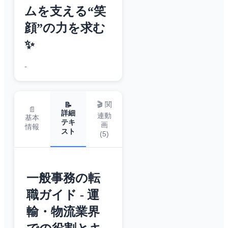
ムを支える“笑
顔”の力を求む
✨
-
🎬 関
📝
📄
詳細
連動
基本
テキ
画
情報
スト
(
5
)
一般事務の転
職ガイド - 運
輸・物流業界