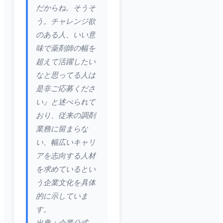
だからね。そうそ
う。チャレンジ欲
のある人、いい意
味で薬剤師の幅を
超えて活躍したい
なと思ってる人は
是非ご応募くださ
い』と述べられて
おり、従来の調剤
業務に留まらな
い、幅広いキャリ
アを志向する人材
を求めているとい
う企業文化を具体
的に示していま
す。