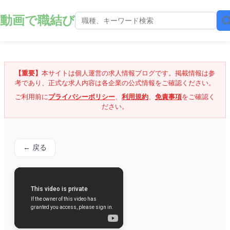
動画で職結び
【重要】
本サイトは個人運営の求人情報ブログです。掲載情報は参
考であり、正式な求人内容は各企業の公式情報をご確認ください。
ご利用前に
プライバシーポリシー
、
利用規約
、
免責事項
をご確認く
ださい。
← 戻る