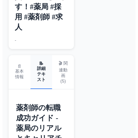
す！#薬局 #採
用 #薬剤師 #求
人
-
🎬 関
📝
📄
詳細
連動
基本
テキ
画
情報
スト
(
5
)
薬剤師の転職
成功ガイド -
薬局のリアル