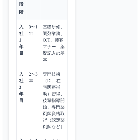
段
階
入
0〜1
基礎研修、
社
年
調剤業務、
1
OJT、接客
年
マナー、薬
目
歴記入の基
本
入
2〜3
専門技術
社
年
（DI、在
3
宅医療補
年
助）習得、
目
後輩指導開
始、専門薬
剤師資格取
得（認定薬
剤師など）