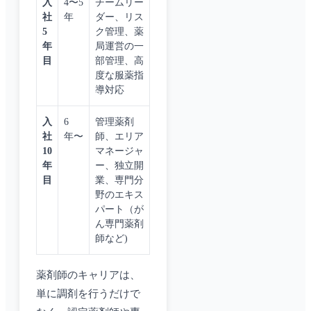
入
4〜5
チームリー
社
年
ダー、リス
5
ク管理、薬
年
局運営の一
目
部管理、高
度な服薬指
導対応
入
6
管理薬剤
社
年〜
師、エリア
10
マネージャ
年
ー、独立開
目
業、専門分
野のエキス
パート（が
ん専門薬剤
師など)
薬剤師のキャリアは、
単に調剤を行うだけで