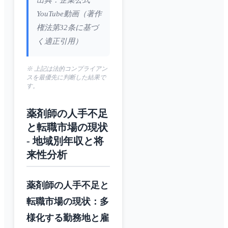
出典：企業公式
YouTube動画（著作
権法第32条に基づ
く適正引用）
※ 上記は法的コンプライアン
スを最優先に判断した結果で
す。
薬剤師の人手不足
と転職市場の現状
- 地域別年収と将
来性分析
薬剤師の人手不足と
転職市場の現状：多
様化する勤務地と雇