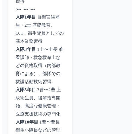
習得
:--- :--- :---
入隊1年目
自衛官候補
生・2士 基礎教育、
OJT、衛生隊員としての
基本業務習得
入隊3年目
1士〜士長 准
看護師・救急救命士な
どの資格取得（内部教
育による）、部隊での
救護活動技術習得
入隊5年目
3曹〜2曹 上
級衛生員、後輩指導開
始、高度な健康管理・
医療支援技術の専門化
入隊10年目
1曹〜曹長
衛生小隊長などの管理