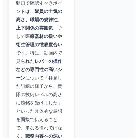
動画で確認すべきポイ
ントは、
隊員の士気の
高さ、職場の規律性、
上下関係の雰囲気
、そ
して
医療器材の扱いや
衛生管理の徹底度合い
です。特に、動画内で
見られた
レバーの操作
などの専門性の高いシ
ーン
について「拝見し
た訓練の様子から、貴
隊の技術レベルの高さ
に感銘を受けました」
といった具体的な感想
を面接で伝えること
で、単なる憧れではな
く、
職務内容への深い