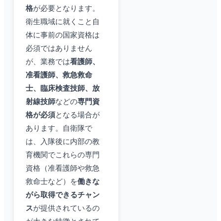
格
が必要となります。
衛生職域に就くこと自
体に事前の国家資格は
必須ではありません
が、業務では
看護師、
准看護師、救急救命
士、臨床検査技師、放
射線技師
などの
専門資
格が必須
となる場合が
あります。自衛隊で
は、入隊後に内部の教
育機関でこれらの専門
資格（准看護師や救急
救命士など）を
働きな
がら取得できるチャン
ス
が提供されているの