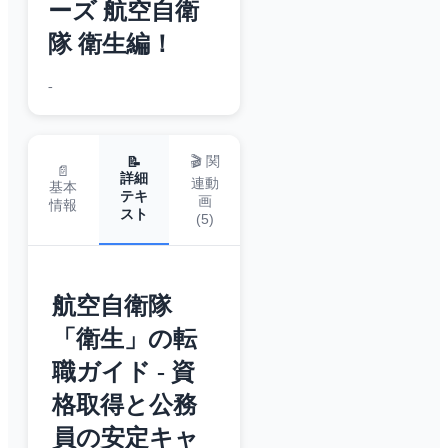
ーズ 航空自衛
隊 衛生編！
-
🎬 関
📝
📄
詳細
連動
基本
テキ
画
情報
スト
(
5
)
航空自衛隊
「衛生」の転
職ガイド - 資
格取得と公務
員の安定キャ