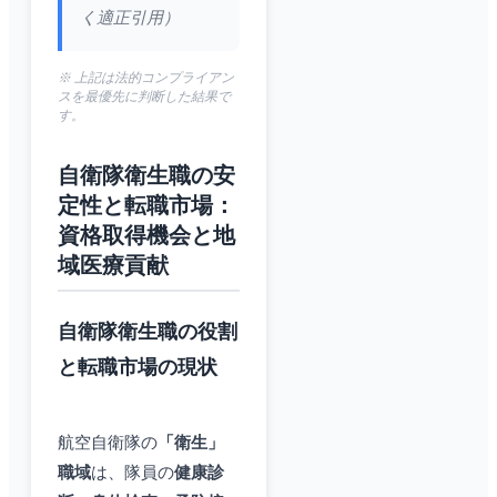
く適正引用）
※ 上記は法的コンプライアン
スを最優先に判断した結果で
す。
自衛隊衛生職の安
定性と転職市場：
資格取得機会と地
域医療貢献
自衛隊衛生職の役割
と転職市場の現状
航空自衛隊の
「衛生」
職域
は、隊員の
健康診