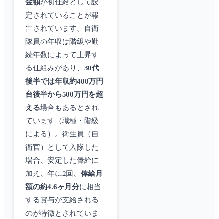
金額
が初任給として設
定されていることが報
告されています。自衛
隊員の年収は階級や勤
続年数によって上昇す
る仕組みがあり、
30代
後半では年収約400万円
台後半から500万円を超
える
場合もあるとされ
ています（職種・階級
による）。衛生員（自
衛官）として入隊した
場合、安定した俸給に
加え、年に2回、
俸給月
額の約4.6ヶ月分
に相当
する賞与が支給される
のが特徴とされていま