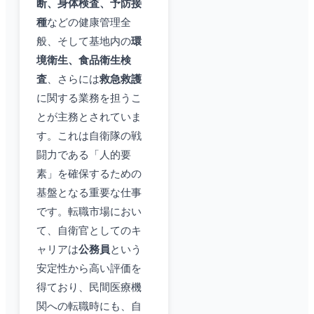
断、身体検査、予防接
種
などの健康管理全
般、そして基地内の
環
境衛生、食品衛生検
査
、さらには
救急救護
に関する業務を担うこ
とが主務とされていま
す。これは自衛隊の戦
闘力である「人的要
素」を確保するための
基盤となる重要な仕事
です。転職市場におい
て、自衛官としてのキ
ャリアは
公務員
という
安定性から高い評価を
得ており、民間医療機
関への転職時にも、自