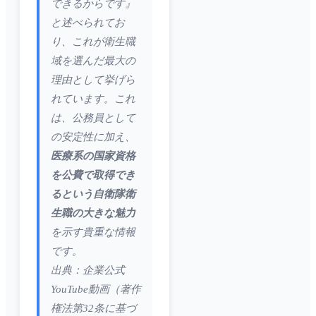
できるからです』
と述べられてお
り、これが衛生職
域を選んだ最大の
理由として挙げら
れています。これ
は、公務員として
の安定性に加え、
医療系の国家資格
を公費で取得でき
るという自衛隊衛
生職の大きな魅力
を示す貴重な情報
です。
出典：企業公式
YouTube動画（著作
権法第32条に基づ