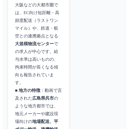
大阪などの大都市圏で
は、EC向け短距離・高
頻度配送（ラストワン
マイル）や、鉄道・航
空との連携拠点となる
大規模物流センター
で
の求人が中心です。給
与水準は高いものの、
拘束時間が長くなる傾
向も報告されていま
す。
■
地方の特徴
：動画で言
及された
広島県呉市
の
ような地方都市では、
地元メーカーや建設現
場向けの
地場配送、平