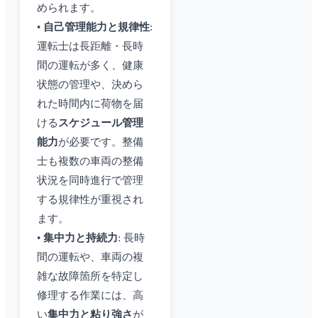
められます。
•
自己管理能力と規律性
:
運転士は長距離・長時
間の運転が多く、健康
状態の管理や、決めら
れた時間内に荷物を届
ける
スケジュール管理
能力
が必要です。整備
士も複数の車両の整備
状況を同時進行で管理
する規律性が重視され
ます。
•
集中力と持続力
: 長時
間の運転や、車両の複
雑な故障箇所を特定し
修理する作業には、高
い
集中力と粘り強さ
が