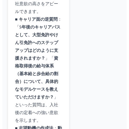
社意欲の高さをアピー
ルできます。
■
キャリア面の逆質問
：
「
5年後のキャリアパス
として、大型免許やけ
ん引免許へのステップ
アップはどのように支
援されますか？
」「
資
格取得後の給与体系
（基本給と歩合給の割
合）について、具体的
なモデルケースを教え
ていただけますか？
」
といった質問は、入社
後の定着への強い意欲
を示します。
■
志望動機の作成法
：
動