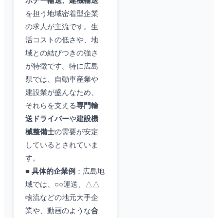
ボデー輸送、建機輸送
を担う地域密着型企業
の求人が主流です。生
活コストの低さや、地
域との結びつきの強さ
が特徴です。特に広島
県では、自動車産業や
建設業が盛んなため、
それらを支える
専門輸
送ドライバー
や
建設機
械整備士
の需要が安定
しているとされていま
す。
■
具体的企業例
：広島地
域では、○○運送、△△
物流などの地元大手企
業や、動画のような
合