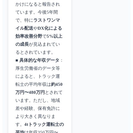
かけになると報告され
ています。今後5年間
で、特に
ラストワンマ
イル配送
や
DX化による
効率改善分野
で
5%以上
の成長
が見込まれてい
るとされています。
■
具体的な年収データ
：
厚生労働省のデータ等
によると、トラック運
転士の平均年収は
約450
万円〜480万円
とされて
います。ただし、地域
差や経験、保有免許に
より大きく異なりま
す。
4tトラック運転士の
平均
は年収350万円〜