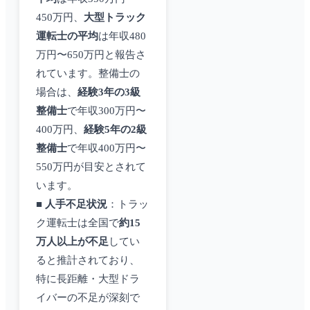
450万円、
大型トラック
運転士の平均
は年収480
万円〜650万円と報告さ
れています。整備士の
場合は、
経験3年の3級
整備士
で年収300万円〜
400万円、
経験5年の2級
整備士
で年収400万円〜
550万円が目安とされて
います。
■
人手不足状況
：トラッ
ク運転士は全国で
約15
万人以上が不足
してい
ると推計されており、
特に長距離・大型ドラ
イバーの不足が深刻で