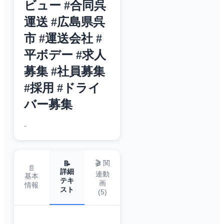
ビュー #合同呉
運送 #広島県呉
市 #運送会社 #
平ボデー #求人
募集 #社員募集
#採用 #ドライ
バー募集
-
🎬 関
📝
📄
詳細
連動
基本
テキ
画
情報
スト
(
5
)