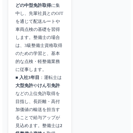
どの中型免許取得
に集
中し、先輩社員とのOJT
を通じて配送ルートや
車両点検の基礎を習得
します。整備士の場合
は、3級整備士資格取得
のための学習と、基本
的な点検・軽整備業務
に従事します。
■
入社3年目
：運転士は
大型免許
や
けん引免許
などの上位免許取得を
目指し、長距離・高付
加価値の輸送を担当す
ることで給与アップが
見込めます。整備士は
2