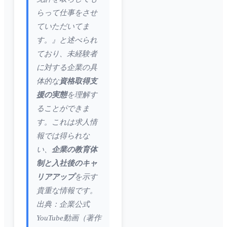
らって仕事をさせ
ていただいてま
す。』と述べられ
ており、未経験者
に対する企業の具
体的な
資格取得支
援の実態
を理解す
ることができま
す。これは求人情
報では得られな
い、
企業の教育体
制と入社後のキャ
リアアップ
を示す
貴重な情報です。
出典：企業公式
YouTube動画（著作