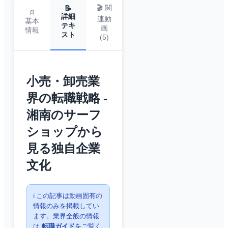
🎬 関
📝
📄
詳細
連動
基本
テキ
画
情報
スト
(
5
)
小売・卸売業
界の転職戦略 -
湘南のサーフ
ショップから
見る独自企業
文化
ℹ️ この記事は動画固有の
情報のみを掲載してい
ます。業界全般の情報
は
転職ガイド
をご覧く