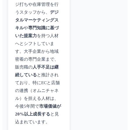
ジ打ちや在庫管理を行
うスタッフから、
デジ
タルマーケティングス
キル
や
専門知識に基づ
いた提案力
を持つ人材
へとシフトしていま
す。大手企業から地域
密着の専門企業まで、
販売職の
人手不足は継
続している
と推計され
ており、特にECと店舗
の連携（オムニチャネ
ル）を担える人材は、
今後5年間で
市場価値が
20%以上成長する
と見
込まれています。