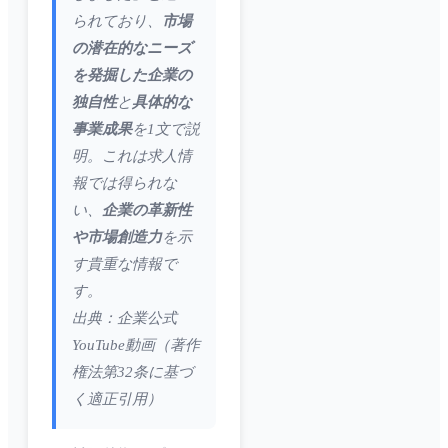
られており、
市場
の潜在的なニーズ
を発掘した企業の
独自性
と
具体的な
事業成果
を1文で説
明。これは求人情
報では得られな
い、
企業の革新性
や市場創造力
を示
す貴重な情報で
す。
出典：企業公式
YouTube動画（著作
権法第32条に基づ
く適正引用）