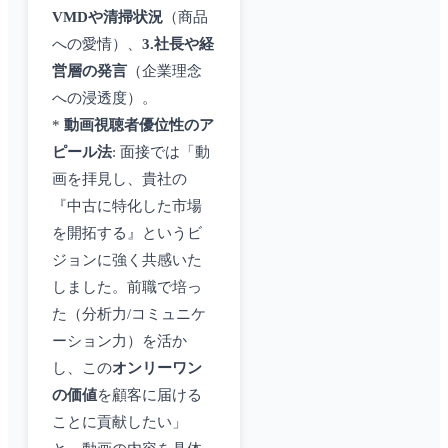
VMDや清掃状況
（商品
への愛情）、
3.社長や経
営層の発言
（企業理念
への浸透度）。
*
動画視聴者優位性のア
ピール法
: 面接では「動
画を拝見し、貴社の
『中古に特化した市場
を開拓する』というビ
ジョンに強く共感いた
しました。前職で培っ
た（分析力/コミュニケ
ーション力）を活か
し、この
オンリーワン
の価値
を顧客に届ける
ことに貢献したい」