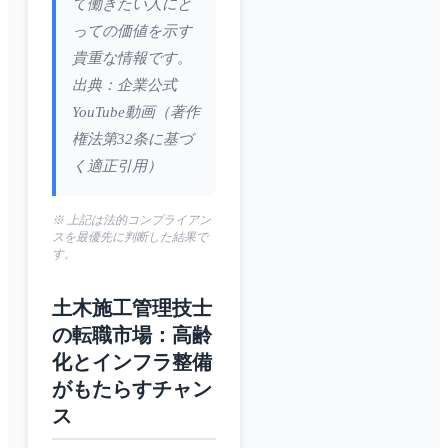
て働きたい人にと
っての価値を示す
貴重な情報です。
出典：企業公式
YouTube動画（著作
権法第32条に基づ
く適正引用）
※ 上記は法的コンプライアン
スを最優先に判断した結果で
す。
土木施工管理技士
の転職市場：高齢
化とインフラ整備
がもたらすチャン
ス