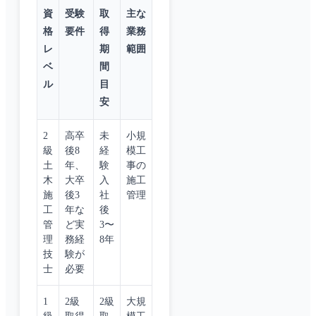
資
受験
取
主な
格
要件
得
業務
レ
期
範囲
ベ
間
ル
目
安
2
高卒
未
小規
級
後8
経
模工
土
年、
験
事の
木
大卒
入
施工
施
後3
社
管理
工
年な
後
管
ど実
3〜
理
務経
8年
技
験が
士
必要
1
2級
2級
大規