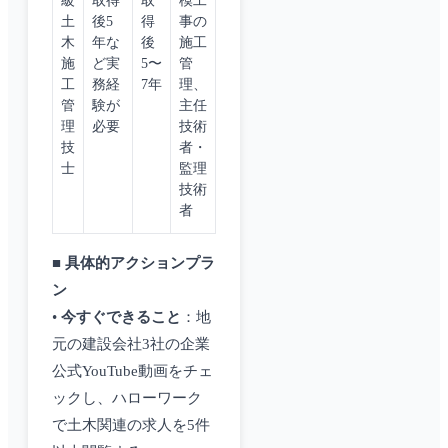
級
取得
取
模工
土
後5
得
事の
木
年な
後
施工
施
ど実
5〜
管
工
務経
7年
理、
管
験が
主任
理
必要
技術
技
者・
士
監理
技術
者
■ 具体的アクションプラ
ン
•
今すぐできること
：地
元の建設会社3社の企業
公式YouTube動画をチェ
ックし、ハローワーク
で土木関連の求人を5件