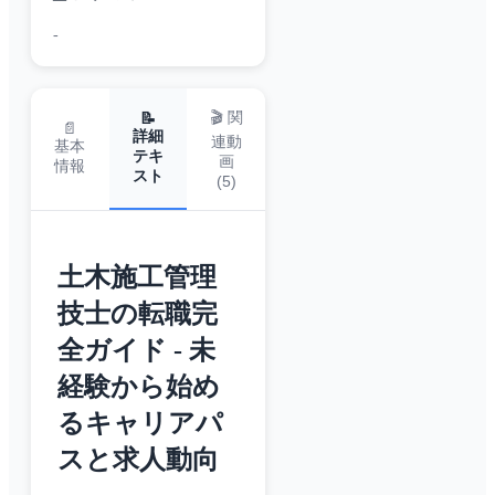
-
🎬 関
📝
📄
詳細
連動
基本
テキ
画
情報
スト
(
5
)
土木施工管理
技士の転職完
全ガイド - 未
経験から始め
るキャリアパ
スと求人動向