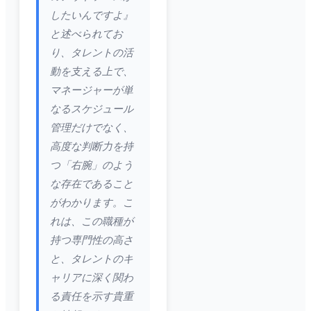
したいんですよ』
と述べられてお
り、タレントの活
動を支える上で、
マネージャーが単
なるスケジュール
管理だけでなく、
高度な判断力を持
つ「右腕」のよう
な存在であること
がわかります。こ
れは、この職種が
持つ専門性の高さ
と、タレントのキ
ャリアに深く関わ
る責任を示す貴重