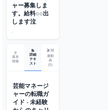
ャー募集しま
す。給料○○出
します泣
-
🎬 関
📝
📄
詳細
連動
基本
テキ
画
情報
スト
(
5
)
芸能マネージ
ャーの転職ガ
イド - 未経験