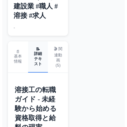
建設業 #職人 #
溶接 #求人
-
🎬 関
📝
📄
詳細
連動
基本
テキ
画
情報
スト
(
5
)
溶接工の転職
ガイド - 未経
験から始める
資格取得と給