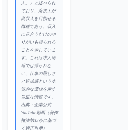
よ。』と述べられ
ており、溶接工が
高収入を目指せる
職種であり、収入
に見合うだけのや
りがいも得られる
ことを示していま
す。これは求人情
報では得られな
い、仕事の厳しさ
と達成感という本
質的な価値を示す
貴重な情報です。
出典：企業公式
YouTube動画（著作
権法第32条に基づ
く適正引用）